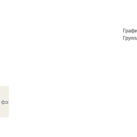
График
Групп
⇦