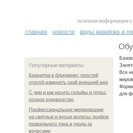
полезная информация о 
главная
новости
виды макияжа и пр
Обу
Базов
Занят
Популярные материалы
Все н
Брюнетка в блондинку: простой
миров
способ изменить свой внешний вид
Форми
С чем и как носить гольфы и гетры:
для ф
полное руководство
Профессиональное мелирование
на светлые и русые волосы: подбор
правильного тона и ухода за
волосами