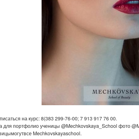
писаться на курс: 8(383 299-76-00; 7 913 917 76 00.
а для портфолио ученицы @Mechkovskaya_School фото @Me
вицымогутвсе Mechkovskayaschool.