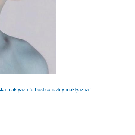
eska-makiyazh.ru-best.com/vidy-makiyazha-i-