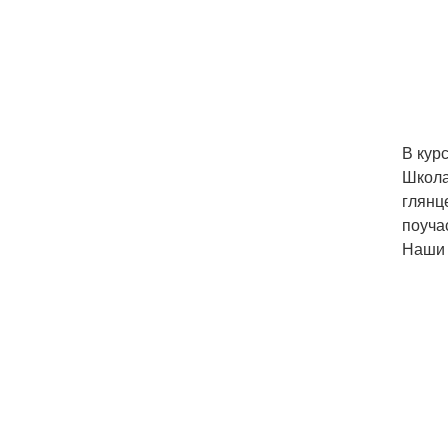
В кур
Школа
глянц
поуча
Наши 