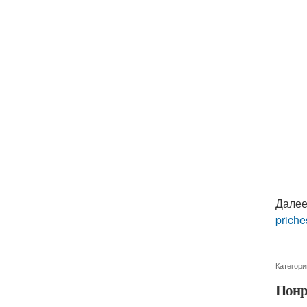
Далее
priche
Категори
Понр