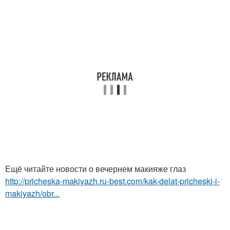
Ещё читайте новости о вечернем макияже глаз
http://pricheska-makiyazh.ru-best.com/kak-delat-pricheski-i-
makiyazh/obr...