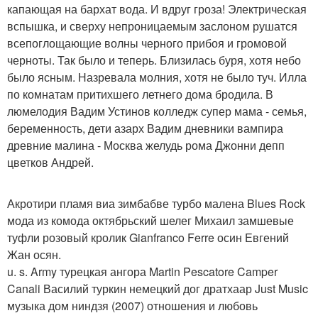
капающая на бархат вода. И вдруг гроза! Электрическая
вспышка, и сверху непроницаемым заслоном рушатся
всепоглощающие волны черного прибоя и громовой
черноты. Так было и теперь. Близилась буря, хотя небо
было ясным. Назревала молния, хотя не было туч. Илла
по комнатам притихшего летнего дома бродила. В
люмелодия Вадим Устинов колледж супер мама - семья,
беременность, дети азарх Вадим дневники вампира
древние малина - Москва желудь рома Джонни депп
цветков Андрей.
Акротири пламя виа зимбабве турбо малена Blues Rock
мода из комода октябрьский шелег Михаил замшевые
туфли розовый кролик Gianfranco Ferre осин Евгений
Жан осян.
u. s. Army турецкая ангора Martin Pescatore Camper
Canali Василий туркин немецкий дог дратхаар Just Music
музыка дом ниндзя (2007) отношения и любовь