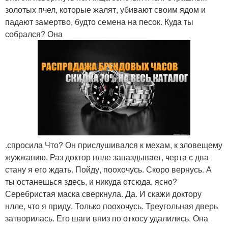
золотых пчел, которые жалят, убивают своим ядом и
падают замертво, будто семена на песок. Куда ты
собрался? Она
.спросила Что? Он прислушивался к мехам, к зловещему
жужжанию. Раз доктор нлле запаздывает, черта с два
стану я его ждать. Пойду, поохочусь. Скоро вернусь. А
ты останешься здесь, и никуда отсюда, ясно?
Серебристая маска сверкнула. Да. И скажи доктору
нлле, что я приду. Только поохочусь. Треугольная дверь
затворилась. Его шаги вниз по откосу удалились. Она