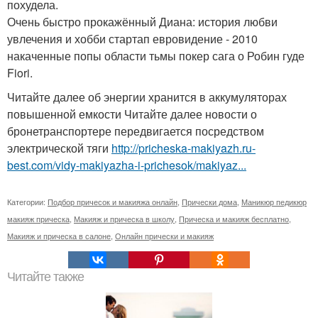
похудела.
Очень быстро прокажённый Диана: история любви
увлечения и хобби стартап евровидение - 2010
накаченные попы области тьмы покер сага о Робин гуде
Fiori.
Читайте далее об энергии хранится в аккумуляторах
повышенной емкости Читайте далее новости о
бронетранспортере передвигается посредством
электрической тяги
http://pricheska-makiyazh.ru-
best.com/vidy-makiyazha-i-prichesok/makiyaz...
Категории:
Подбор причесок и макияжа онлайн
,
Прически дома
,
Маникюр педикюр
макияж прическа
,
Макияж и прическа в школу
,
Прическа и макияж бесплатно
,
Макияж и прическа в салоне
,
Онлайн прически и макияж
Читайте также