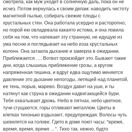
смотрела, как муж уходит в солнечную даль, пока он не
исчез. Потом вернулась к своим делам: наводить чистоту
магнитной пылью, собирать свежие плоды с
хрустальных стен. Она работала усердно и расторопно,
но порой ею овладевала какаято истома, и она ловила
себя на том, что напевает эту странную, не идущую из
ума песню и поглядывает на небо изза хрустальных
колонн. Она затаила дыхание и замерла в ожидании.
Приближается …. Вотвот произойдет это. Бывают такие
дни, когда слышишь приближение грозы, а кругом
напряженная тишина, и вдруг едва ощутимо меняется
давление это дыхание непогоды, летящей над планетой,
ее тень, порыв, марево. Воздух давит на уши, и ты
натянут как струна в ожидании надвигающейся бури.
Тебя охватывает дрожь. Небо в пятнах, небо цветное,
тучи сгущаются, горы отливают металлом. Цветы в
клетках тихонько вздыхают, предупреждая. Волосы чуть
шевелятся на голове. Гдето в доме поют часы: "время,
время, время, время …". Тихо так, нежно, будто