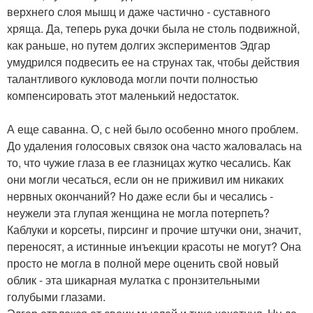
верхнего слоя мышц и даже частично - суставного
хряща. Да, теперь рука дочки была не столь подвижной,
как раньше, но путем долгих экспериментов Эдгар
умудрился подвесить ее на струнах так, чтобы действия
талантливого кукловода могли почти полностью
компенсировать этот маленький недостаток.
А еще саванна. О, с ней было особенно много проблем.
До удаления голосовых связок она часто жаловалась на
то, что чужие глаза в ее глазницах жутко чесались. Как
они могли чесаться, если он не приживил им никаких
нервных окончаний? Но даже если бы и чесались -
неужели эта глупая женщина не могла потерпеть?
Каблуки и корсеты, пирсинг и прочие штучки они, значит,
переносят, а истинные инъекции красоты не могут? Она
просто не могла в полной мере оценить свой новый
облик - эта шикарная мулатка с пронзительными
голубыми глазами.