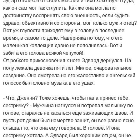
Эдгар отвлекся от своих мыслей и тихо хохотнул. Ну да,
как он сам мог так сглупить. Как же она могла по
достоинству воспринять свою внешность, если судить
здраво, объективно и со стороны, мог только муж и отец?
Вот уж глупости приходят ему в голову в последнее
время, в самом то деле. Наверняка потому, что его
маленькая коллекция давно не пополнялась. Вот и
забита его голова всякой чепухой!
От робкого прикосновения к ноге Эдвард дернулся. На
полу лежала девочка пяти лет. Милое, очаровательное
создание. Она смотрела на его жалостливо и ангельский
голосок был словно музыка в его ушах.
- Что, Дженни? Тоже хочешь, чтобы папа принес тебе
сестричку? - Мужчина нагнулся и потрепал малышку по
голове, стараясь не касаться еще заживающих швов. И
пусть рот дочки был намертво зашит, он все равно ясно
слышал то, что она ему говорила. В голове. И она
сестричку хотела. А Эдвард был хорошим отцом, он не