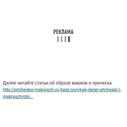
Далее читайте статьи об образе макияж и прическа
http://pricheska-makiyazh.ru-best.com/kak-delat-pricheski-i-
makiyazh/obr...