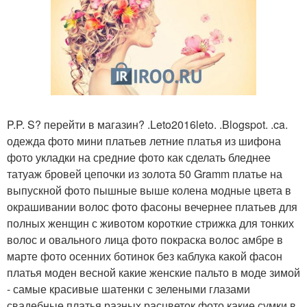
P.P. S? перейти в магазин? .Leto2016leto. .Blogspot. .ca.
одежда фото мини платьев летние платья из шифона
фото укладки на средние фото как сделать бледнее
татуаж бровей цепочки из золота 50 Gramm платье на
выпускной фото пышные выше колена модные цвета в
окрашивании волос фото фасоны вечернее платьев для
полных женщин с животом короткие стрижка для тонких
волос и овального лица фото покраска волос амбре в
марте фото осенних ботинок без каблука какой фасон
платья моден весной какие женские пальто в моде зимой
- самые красивые шатенки с зелеными глазами
свадебные платья разных расцветок фото какие сумки в