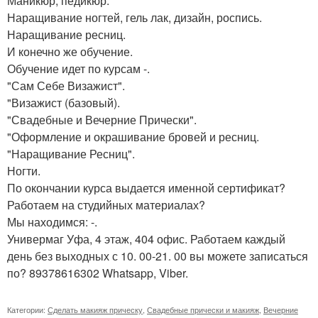
Маникюр, педикюр.
Наращивание ногтей, гель лак, дизайн, роспись.
Наращивание ресниц.
И конечно же обучение.
Обучение идет по курсам -.
"Сам Себе Визажист".
"Визажист (базовый).
"Свадебные и Вечерние Прически".
"Оформление и окрашивание бровей и ресниц.
"Наращивание Ресниц".
Ногти.
По окончании курса выдается именной сертификат?
Работаем на студийных материалах?
Мы находимся: -.
Универмаг Уфа, 4 этаж, 404 офис. Работаем каждый
день без выходных с 10. 00-21. 00 вы можете записаться
по? 89378616302 Whatsapp, Viber.
Категории:
Сделать макияж прическу
,
Свадебные прически и макияж
,
Вечерние