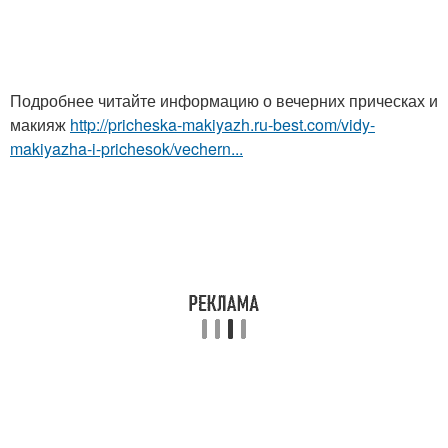
Подробнее читайте информацию о вечерних прическах и
макияж
http://pricheska-makiyazh.ru-best.com/vidy-
makiyazha-i-prichesok/vechern...