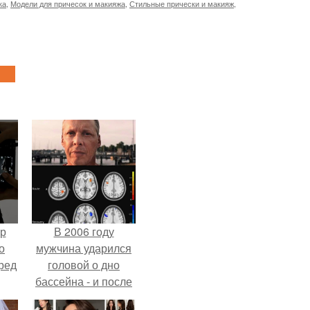
ка
,
Модели для причесок и макияжа
,
Стильные прически и макияж
,
ур
В 2006 году
о
мужчина ударился
ред
головой о дно
бассейна - и после
этого его жизнь