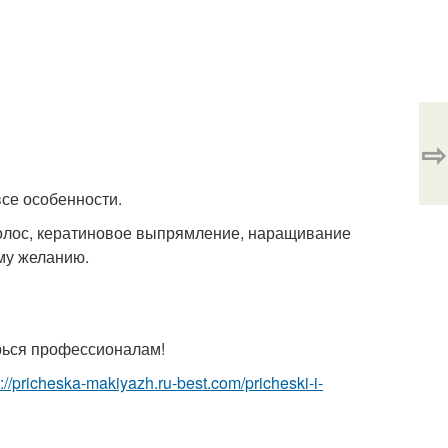
⇨
все особенности.
волос, кератиновое выпрямление, наращивание
му желанию.
ерься профессионалам!
p://pricheska-makiyazh.ru-best.com/pricheski-i-