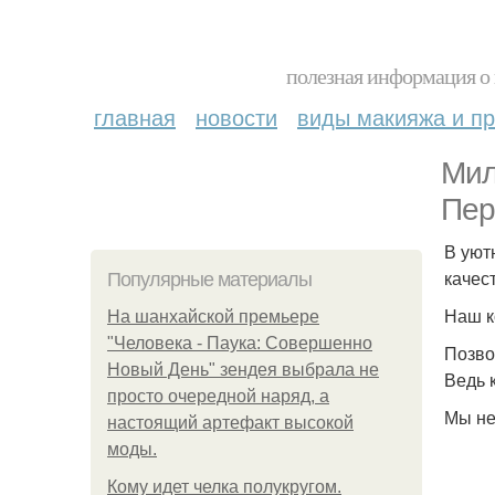
полезная информация о 
главная
новости
виды макияжа и пр
Мил
Пер
В уют
качес
Популярные материалы
Наш к
На шанхайской премьере
"Человека - Паука: Совершенно
Позво
Новый День" зендея выбрала не
Ведь 
просто очередной наряд, а
Мы не
настоящий артефакт высокой
моды.
Кому идет челка полукругом.