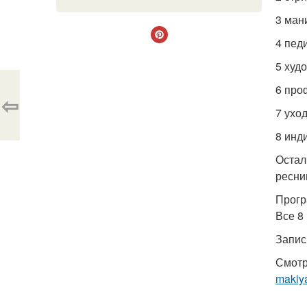
3 ман
4 пед
5 худ
6 про
⇦
7 ухо
8 инд
Остал
ресни
Прогр
Все 8 
Запис
Смотр
makiy