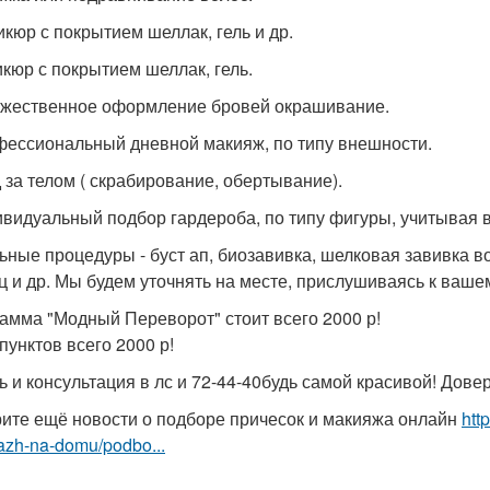
икюр с покрытием шеллак, гель и др.
икюр с покрытием шеллак, гель.
ожественное оформление бровей окрашивание.
фессиональный дневной макияж, по типу внешности.
д за телом ( скрабирование, обертывание).
ивидуальный подбор гардероба, по типу фигуры, учитывая 
ьные процедуры - буст ап, биозавивка, шелковая завивка 
ц и др. Мы будем уточнять на месте, прислушиваясь к ваше
амма "Модный Переворот" стоит всего 2000 р!
пунктов всего 2000 р!
ь и консультация в лс и 72-44-40будь самой красивой! Дов
ите ещё новости о подборе причесок и макияжа онлайн
htt
azh-na-domu/podbo...