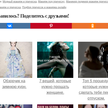
и:
Модный макияж и прическа
,
Макияж под прическу
,
Маникюр педикюр макияж причес
кияж и прическа
,
Подбор причесок и макияжа онлайн
авилось? Поделитесь с друзьями!
Обзорчик на
7 вещей, которые
Топ 5 процед
зимнюю курн.
нужно прощать
которые нужн
женщине.
сделать тебе пе
отпуском.