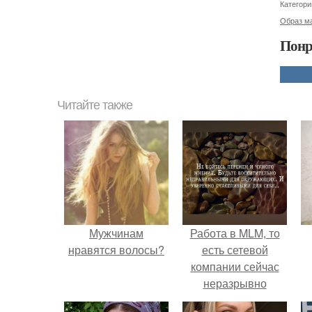
Категори
Образ ма
Понр
Читайте также
Мужчинам
Работа в MLM, то
нравятся волосы?
есть сетевой
компании сейчас
неразрывно
связана с создание