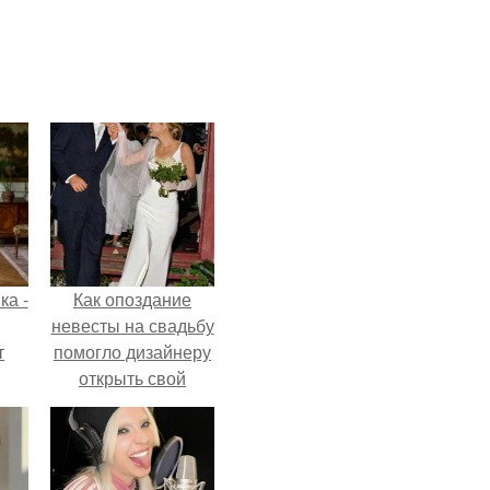
ка -
Как опоздание
невесты на свадьбу
т
помогло дизайнеру
открыть свой
о и
бренд.
бои