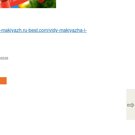
ka-makiyazh.ru-best.com/vidy-makiyazha-i-
ческа
⇨