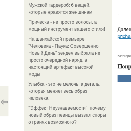
Мужской гардероб: 6 вещей,
которые нравятся женщинам
.
Прическа - не просто волосы, а
Далее
мощный инструмент вашего стиля!
priche
На шанхайской премьере
"Человека - Паука: Совершенно
Новый День" зендея выбрала не
Категори
просто очередной наряд, а
Понр
настоящий артефакт высокой
моды.
Улыбка - это не мелочь, а деталь,
которая меняет весь образ
⇦
человека.
"Эффект Неузнаваемости": почему
новый образ певицы вызвал споры
о гранях возможного?