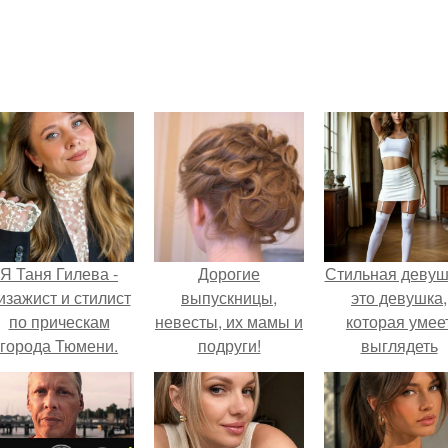
Я Таня Гилева -
Дорогие
Стильная девуш
изажист и стилист
выпускницы,
это девушка,
по прическам
невесты, их мамы и
которая умее
города Тюмени.
подруги!
выглядеть
привлекательн
элегантно в лю
ситуации.