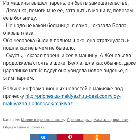
Из машины вышел парень, он был в замешательстве.
- Девушка, помоги мне ее, затащить в машину, повезем
ее в больницу.
- Не надо не какой больнице, я сама, - сказала Белла
открыв глаза.
Оба человека были в полном шоке, она отряхнулась и
пошла как не в чем не бывало.
- Охуеть, - сказал парень и сел в машину. А Женевьева,
продолжала стоять в шоке. Белла, шла как обычно, даже
царапинке нет. И вдруг она увидела новое виденье, с
этим парнем.
Больше информационных новостей о макияже под
прическу
http://pricheska-makiyazh.ru-best.com/vidy-
makiyazha-i-prichesok/makiyaz...
Категории:
Макияж и прическа в школу
,
Прически дома
,
Макияж под прическу
,
Образ макияж и прическа