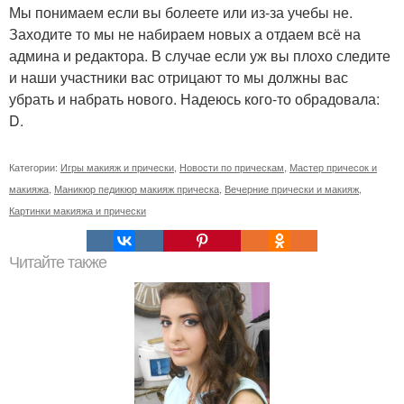
Мы понимаем если вы болеете или из-за учебы не.
Заходите то мы не набираем новых а отдаем всё на
админа и редактора. В случае если уж вы плохо следите
и наши участники вас отрицают то мы должны вас
убрать и набрать нового. Надеюсь кого-то обрадовала:
D.
Категории:
Игры макияж и прически
,
Новости по прическам
,
Мастер причесок и
макияжа
,
Маникюр педикюр макияж прическа
,
Вечерние прически и макияж
,
Картинки макияжа и прически
Читайте также