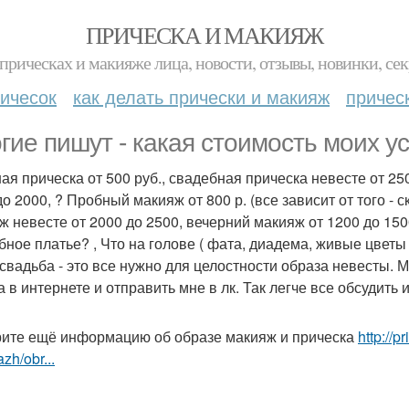
ПРИЧЕСКА И МАКИЯЖ
прическах и макияже лица, новости, отзывы, новинки, сек
ичесок
как делать прически и макияж
причес
гие пишут - какая стоимость моих ус
ая прическа от 500 руб., свадебная прическа невесте от 250
до 2000, ? Пробный макияж от 800 р. (все зависит от того - 
ж невесте от 2000 до 2500, вечерний макияж от 1200 до 150
ное платье? , Что на голове ( фата, диадема, живые цветы и 
 свадьба - это все нужно для целостности образа невесты.
а в интернете и отправить мне в лк. Так легче все обсудить 
ите ещё информацию об образе макияж и прическа
http://p
zh/obr...