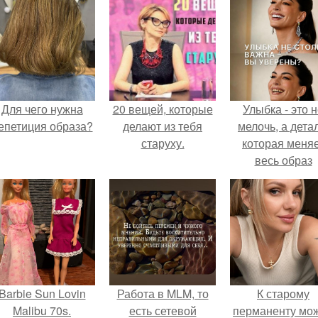
Для чего нужна
20 вещей, которые
Улыбка - это 
епетиция образа?
делают из тебя
мелочь, а детал
старуху.
которая меня
весь образ
человека.
Barbie Sun Lovin
Работа в MLM, то
К старому
Malibu 70s.
есть сетевой
перманенту мо