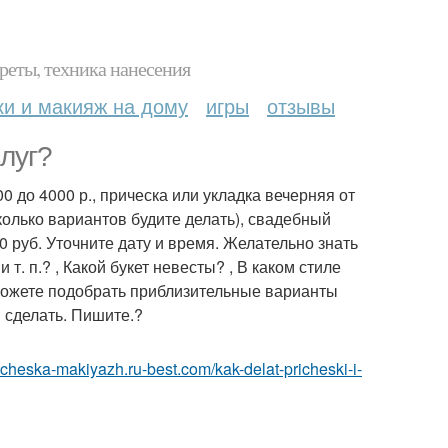
реты, техника нанесения
ки и макияж на дому
игры
отзывы
луг?
0 до 4000 р., прическа или укладка вечерняя от
сколько вариантов будите делать), свадебный
0 руб. Уточните дату и время. Желательно знать
т. п.? , Какой букет невесты? , В каком стиле
 Можете подобрать приблизительные варианты
и сделать. Пишите.?
richeska-makiyazh.ru-best.com/kak-delat-pricheski-i-