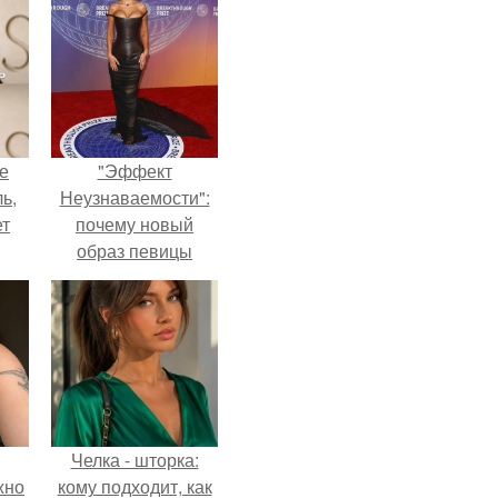
не
"Эффект
ь,
Неузнаваемости":
ет
почему новый
образ певицы
вызвал споры о
гранях
возможного?
Челка - шторка:
жно
кому подходит, как