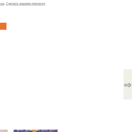
ска
,
Сделать макияж прическу
⇨