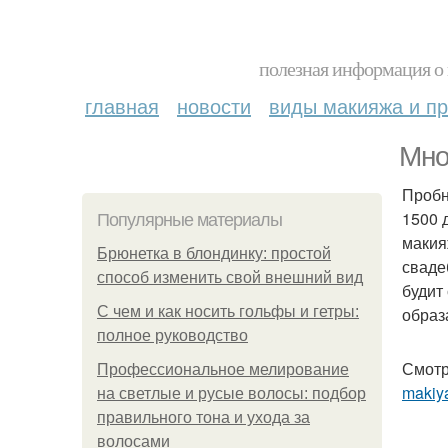
полезная информация о 
главная
новости
виды макияжа и пр
Мно
Пробн
1500 
Популярные материалы
макия
Брюнетка в блондинку: простой
свадеб
способ изменить свой внешний вид
будит
С чем и как носить гольфы и гетры:
образ
полное руководство
Смотр
Профессиональное мелирование
makiya
на светлые и русые волосы: подбор
правильного тона и ухода за
волосами