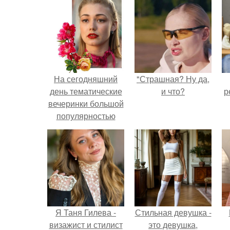
На сегодняшний
"Страшная? Ну да,
день тематические
и что?
р
вечеринки большой
популярностью
пользуются.
Я Таня Гилева -
Стильная девушка -
визажист и стилист
это девушка,