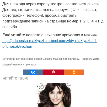
Для прохода через охрану театра - составляем список.
Для тех, кто записывается на форуме ( Ф. и., возраст,
фотографии, телефон), просьба смотреть
подтверждение записи на странице номер 1, 2, 3. 4 и т. д.
спасибо.
Ещё читайте новости о вечерних прическах и макияж
http://pricheska-makiyazh.ru-best.com/vidy-makiyazha-i-
prichesok/vechern...
Категории:
Вечерние прически и макияж
,
Макияж под прическу
,
Прически дома
,
Модный макияж и прическа
Читайте также