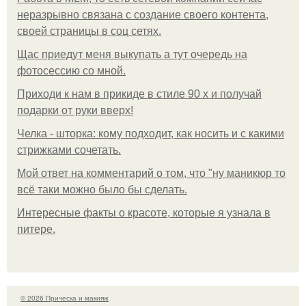
неразрывно связана с создание своего контента,
своей страницы в соц сетях.
Щас приедут меня выкупать а тут очередь на
фотосессию со мной.
Приходи к нам в прикиде в стиле 90 х и получай
подарки от руки вверх!
Челка - шторка: кому подходит, как носить и с какими
стрижками сочетать.
Мой ответ на комментарий о том, что "ну маникюр то
всё таки можно было бы сделать.
Интересные факты о красоте, которые я узнала в
питере.
© 2026 Прическа и макияж