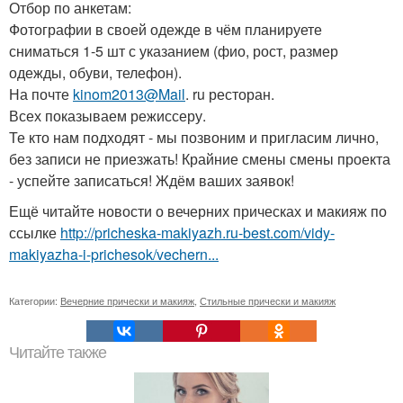
Отбор по анкетам:
Фотографии в своей одежде в чём планируете
сниматься 1-5 шт с указанием (фио, рост, размер
одежды, обуви, телефон).
На почте
kinom2013@Mail
. ru ресторан.
Всех показываем режиссеру.
Те кто нам подходят - мы позвоним и пригласим лично,
без записи не приезжать! Крайние смены смены проекта
- успейте записаться! Ждём ваших заявок!
Ещё читайте новости о вечерних прическах и макияж по
ссылке
http://pricheska-makiyazh.ru-best.com/vidy-
makiyazha-i-prichesok/vechern...
Категории:
Вечерние прически и макияж
,
Стильные прически и макияж
Читайте также