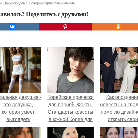
и:
Прически дома
,
Вечерние прически и макияж
авилось? Поделитесь с друзьями!
тильная девушка -
Корейские прически
Как опоздани
это девушка,
для парней. Факты.
невесты на сва
которая умеет
Стандарты красоты
помогло дизайн
выглядеть
в южной Корее для
открыть свой
привлекательно и
парней?
бренд.
легантно в любои