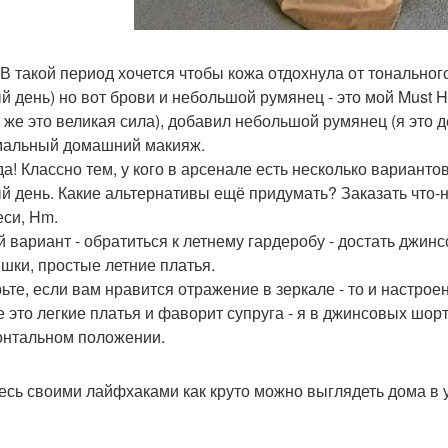
 В такой период хочется чтобы кожа отдохнула от тональног
й день) но вот брови и небольшой румянец - это мой Must
я же это великая сила), добавил небольшой румянец (я это 
альный домашний макияж.
а! Классно тем, у кого в арсенале есть несколько вариан
й день. Какие альтернативы ещё придумать? Заказать что-н
еси, Hm.
й вариант - обратиться к летнему гардеробу - достать джин
шки, простые летние платья.
ьте, если вам нравится отражение в зеркале - то и настрое
 это легкие платья и фаворит супруга - я в джинсовых шорта
онтальном положении.
есь своими лайфхаками как круто можно выглядеть дома в 