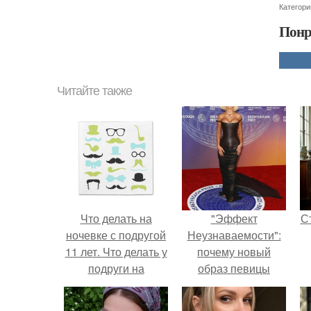
Категори
Понр
Читайте также
Что делать на
"Эффект
С
ночевке с подругой
Неузнаваемости":
11 лет. Что делать у
почему новый
подруги на
образ певицы
ночёвке?
вызвал споры о
гранях
э