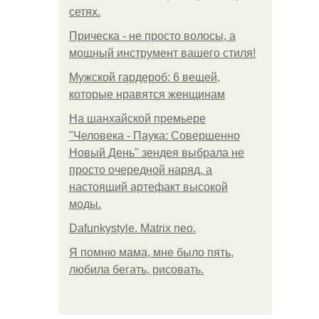
сетях.
Прическа - не просто волосы, а
мощный инструмент вашего стиля!
Мужской гардероб: 6 вещей,
которые нравятся женщинам
На шанхайской премьере
"Человека - Паука: Совершенно
Новый День" зендея выбрала не
просто очередной наряд, а
настоящий артефакт высокой
моды.
Dafunkystyle. Matrix neo.
Я помню мама, мне было пять,
любила бегать, рисовать.