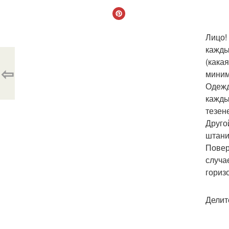
Лицо!
кажды
(кака
⇦
миним
Одежд
кажды
тезен
Друго
штани
Повер
случае
гориз
Делит