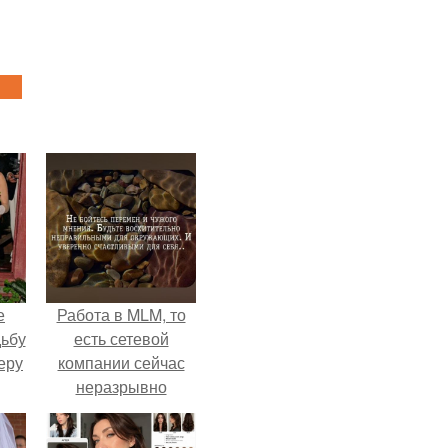
е
Работа в MLM, то
дьбу
есть сетевой
еру
компании сейчас
неразрывно
связана с создание
своего контента,