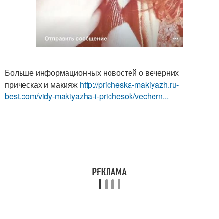
Больше информационных новостей о вечерних
прическах и макияж
http://pricheska-makiyazh.ru-
best.com/vidy-makiyazha-i-prichesok/vechern...