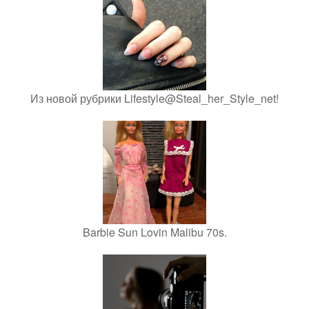
Из новой рубрики Lifestyle@Steal_her_Style_net!
Barbie Sun Lovin Malibu 70s.