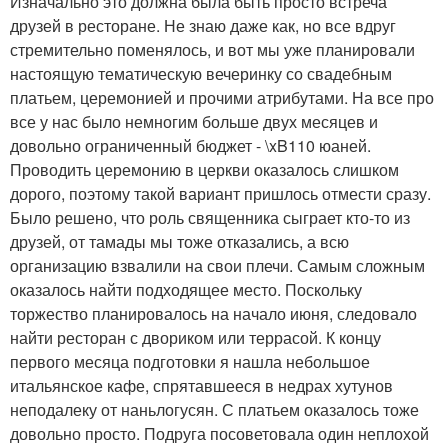
Изначально это должна была быть просто встреча
друзей в ресторане. Не знаю даже как, но все вдруг
стремительно поменялось, и вот мы уже планировали
настоящую тематическую вечеринку со свадебным
платьем, церемонией и прочими атрибутами. На все про
все у нас было немногим больше двух месяцев и
довольно ограниченный бюджет - \xB110 юаней.
Проводить церемонию в церкви оказалось слишком
дорого, поэтому такой вариант пришлось отмести сразу.
Было решено, что роль священника сыграет кто-то из
друзей, от тамады мы тоже отказались, а всю
организацию взвалили на свои плечи. Самым сложным
оказалось найти подходящее место. Поскольку
торжество планировалось на начало июня, следовало
найти ресторан с двориком или террасой. К концу
первого месяца подготовки я нашла небольшое
итальянское кафе, спрятавшееся в недрах хутунов
неподалеку от наньлогусян. С платьем оказалось тоже
довольно просто. Подруга посоветовала один неплохой