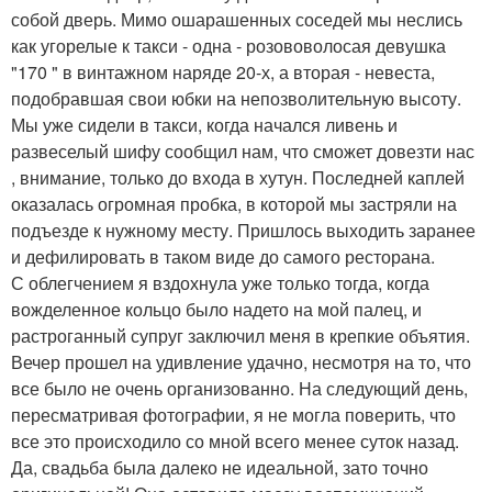
собой дверь. Мимо ошарашенных соседей мы неслись
как угорелые к такси - одна - розововолосая девушка
"170 " в винтажном наряде 20-х, а вторая - невеста,
подобравшая свои юбки на непозволительную высоту.
Мы уже сидели в такси, когда начался ливень и
развеселый шифу сообщил нам, что сможет довезти нас
, внимание, только до входа в хутун. Последней каплей
оказалась огромная пробка, в которой мы застряли на
подъезде к нужному месту. Пришлось выходить заранее
и дефилировать в таком виде до самого ресторана.
С облегчением я вздохнула уже только тогда, когда
вожделенное кольцо было надето на мой палец, и
растроганный супруг заключил меня в крепкие объятия.
Вечер прошел на удивление удачно, несмотря на то, что
все было не очень организованно. На следующий день,
пересматривая фотографии, я не могла поверить, что
все это происходило со мной всего менее суток назад.
Да, свадьба была далеко не идеальной, зато точно