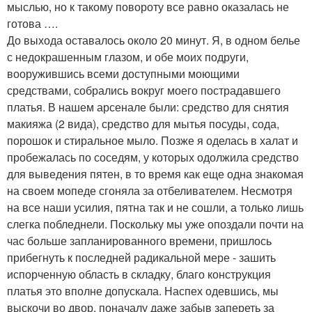
мыслью, но к такому повороту все равно оказалась не
готова ….
До выхода оставалось около 20 минут. Я, в одном белье
с недокрашенным глазом, и обе моих подруги,
вооружившись всеми доступными моющими
средствами, собрались вокруг моего пострадавшего
платья. В нашем арсенале были: средство для снятия
макияжа (2 вида), средство для мытья посуды, сода,
порошок и стиральное мыло. Позже я оделась в халат и
пробежалась по соседям, у которых одолжила средство
для выведения пятен, в то время как еще одна знакомая
на своем мопеде сгоняла за отбеливателем. Несмотря
на все наши усилия, пятна так и не сошли, а только лишь
слегка побледнели. Поскольку мы уже опоздали почти на
час больше запланированного времени, пришлось
прибегнуть к последней радикальной мере - зашить
испорченную область в складку, благо конструкция
платья это вполне допускала. Наспех одевшись, мы
выскочи во двор, поначалу даже забыв запереть за