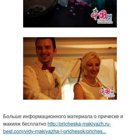
Больше информационного материала о прическе и
макияж бесплатно
http://pricheska-makiyazh.ru-
best.com/vidy-makiyazha-i-prichesok/priches...