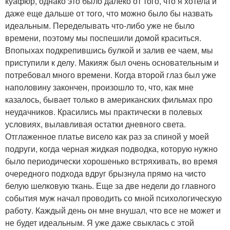
куафюр, однако это было далеко от того, что я хотела и
даже еще дальше от того, что можно было бы назвать
идеальным. Переделывать что-либо уже не было
времени, поэтому мы поспешили домой краситься.
Впопыхах подкрепившись булкой и залив ее чаем, мы
приступили к делу. Макияж был очень основательным и
потребовал много времени. Когда второй глаз был уже
наполовину закончен, произошло то, что, как мне
казалось, бывает только в американских фильмах про
неудачников. Красились мы практически в полевых
условиях, вылавливая остатки дневного света.
Отглаженное платье висело как раз за спиной у моей
подруги, когда черная жидкая подводка, которую нужно
было периодически хорошенько встряхивать, во время
очередного подхода вдруг брызнула прямо на чисто
белую шелковую ткань. Еще за две недели до главного
события муж начал проводить со мной психологическую
работу. Каждый день он мне внушал, что все не может и
не будет идеальным. Я уже даже свыклась с этой