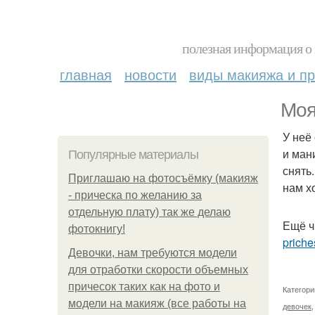
полезная информация о 
главная
новости
виды макияжа и пр
Моя
У неё
и ман
Популярные материалы
снять
Приглашаю на фотосъёмку (макияж
нам х
- прическа по желанию за
отдельную плату) так же делаю
Ещё ч
фотокнигу!
priche
Девочки, нам требуются модели
для отработки скорости объемных
причесок таких как на фото и
Категори
модели на макияж (все работы на
девочек