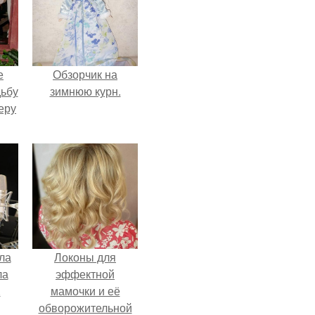
е
Обзорчик на
дьбу
зимнюю курн.
еру
ла
Локоны для
ла
эффектной
.
мамочки и её
обворожительной