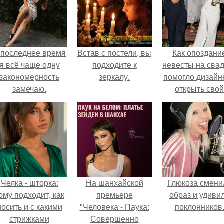
 последнее время
Встав с постели, вы
Как опоздани
я всё чаще одну
подходите к
невесты на сва
закономерность
зеркалу.
помогло дизайн
замечаю.
открыть свой
бренд.
Челка - шторка:
На шанхайской
Глюкоза смени
ому подходит, как
премьере
образ и удиви
носить и с какими
"Человека - Паука:
поклонников
стрижками
Совершенно