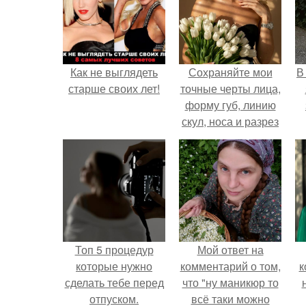
Как не выглядеть
Сохраняйте мои
В
старше своих лет!
точные черты лица,
форму губ, линию
скул, носа и разрез
глаз.
Топ 5 процедур
Мой ответ на
которые нужно
комментарий о том,
к
сделать тебе перед
что "ну маникюр то
отпуском.
всё таки можно