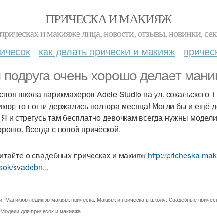
ПРИЧЕСКА И МАКИЯЖ
прическах и макияже лица, новости, отзывы, новинки, сек
ичесок
как делать прически и макияж
причес
 подруга очень хорошо делает мани
 своя школа парикмахеров Adele Studio на ул. сокальского 
икюр то ногти держались полтора месяца! Могли бы и ещё 
. Я и стрегусь там бесплатно девочкам всегда нужны модели
орошо. Всегда с новой причёской.
итайте о свадебных прическах и макияж
http://pricheska-ma
sok/svadebn...
и:
Маникюр педикюр макияж прическа
,
Макияж и прическа в школу
,
Свадебные прическ
,
Модели для причесок и макияжа