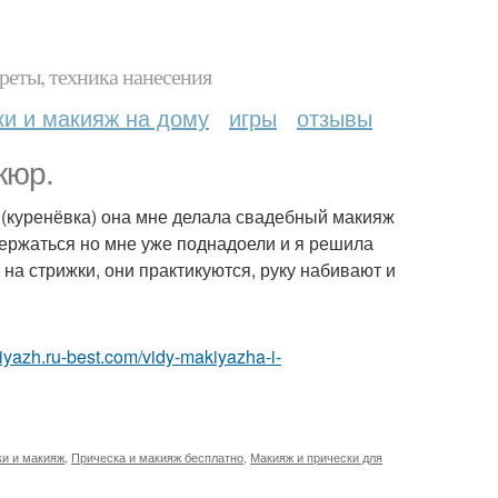
реты, техника нанесения
ки и макияж на дому
игры
отзывы
кюр.
1 (куренёвка) она мне делала свадебный макияж
держаться но мне уже поднадоели и я решила
 на стрижки, они практикуются, руку набивают и
kiyazh.ru-best.com/vidy-makiyazha-i-
и и макияж
,
Прическа и макияж бесплатно
,
Макияж и прически для