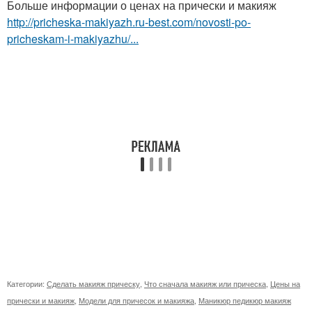
Больше информации о ценах на прически и макияж
http://pricheska-makiyazh.ru-best.com/novosti-po-
pricheskam-i-makiyazhu/...
Категории:
Сделать макияж прическу
,
Что сначала макияж или прическа
,
Цены на
прически и макияж
,
Модели для причесок и макияжа
,
Маникюр педикюр макияж