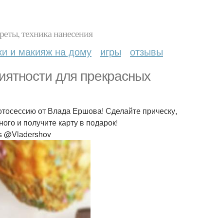
реты, техника нанесения
ки и макияж на дому
игры
отзывы
иятности для прекрасных
отосессию от Влада Ершова! Сделайте прическу,
ого и получите карту в подарок!
s @Vladershov