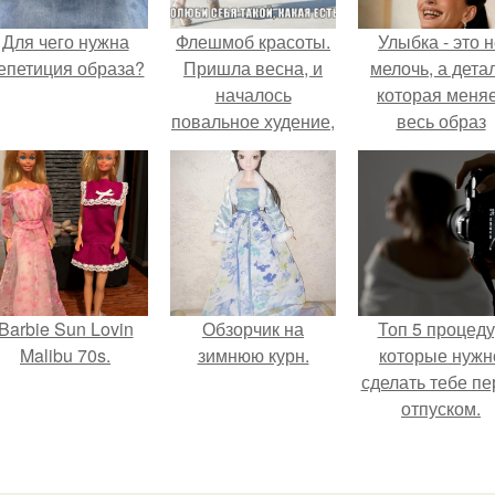
Для чего нужна
Флешмоб красоты.
Улыбка - это 
епетиция образа?
Пришла весна, и
мелочь, а детал
началось
которая меня
повальное худение,
весь образ
сидение на диетах
человека.
и ковыряние в себе
в поисках
недостатков.
Barbie Sun Lovin
Обзорчик на
Топ 5 процед
Malibu 70s.
зимнюю курн.
которые нужн
сделать тебе пе
отпуском.