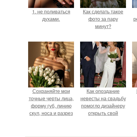
1. не поливаться
Как сделать такое
духами.
фото за пару
р
минут?
Сохраняйте мои
Как опоздание
точные черты лица,
невесты на свадьбу
форму губ, линию
помогло дизайнеру
скул, носа и разрез
открыть свой
глаз.
бренд.