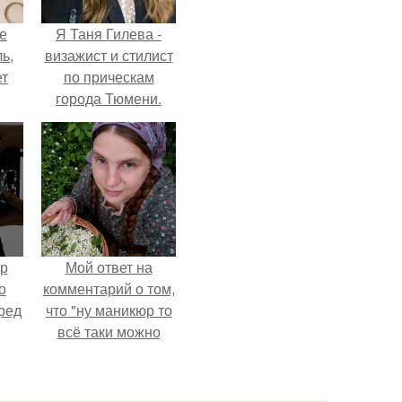
не
Я Таня Гилева -
ь,
визажист и стилист
ет
по прическам
города Тюмени.
ур
Мой ответ на
о
комментарий о том,
ред
что "ну маникюр то
всё таки можно
было бы сделать.