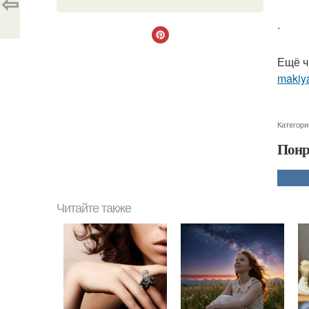
⇦
.
Ещё ч
makiya
Категори
Понр
Читайте также