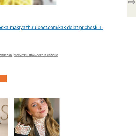
⇨
heska-makiyazh.ru-best.com/kak-delat-pricheski-i-
рическа
,
Макияж и прическа в салоне