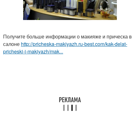
Получите больше информации о макияже и прическа в
салоне
http://pricheska-makiyazh.ru-best.com/kak-delat-
pricheski-i-makiyazh/mak...