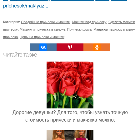
prichesok/makiyaz...
Категории:
Свадебные прически и макияж
,
Макияж под прическу
,
Сделать макияж
прическу
,
Макияж и прическа в салоне
,
Прически дома
,
Маникюр педикюр макияж
прическа
,
Цены на прически и макияж
Читайте также
Дорогие девушки? Для того, чтобы узнать точную
стоимость прически и макияжа можно: