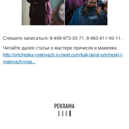
Спешите записаться: 8-499-973-33-71, 8-963-611-00-11.
Читайте далее статьи о мастере причесок и макияжа
http://pricheska-makiyazh.ru-best.com/kak-delat-pricheski-i-
makiyazh/mas...