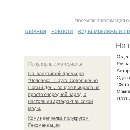
полезная информация о 
главная
новости
виды макияжа и пр
На 
Отдел
Ручна
Популярные материалы
Автор
На шанхайской премьере
Сдела
"Человека - Паука: Совершенно
"Фото
Новый День" зендея выбрала не
Макияж
просто очередной наряд, а
Плать
настоящий артефакт высокой
моды.
Кому идет челка полукругом.
Рекомендации