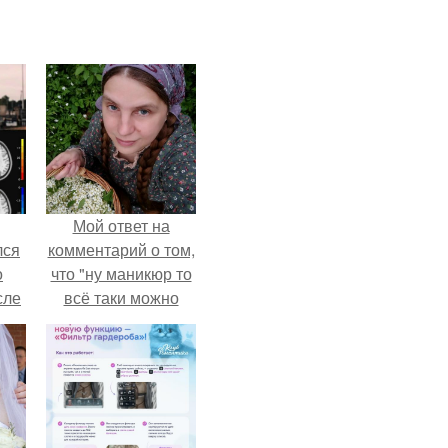
Мой ответ на
лся
комментарий о том,
о
что "ну маникюр то
сле
всё таки можно
нь
было бы сделать.
мым
ом.