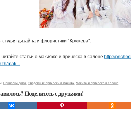
 - студия дизайна и флористики "Кружева".
 читайте статьи о макияже и прическа в салоне
http://priche
zh/mak...
и:
Прически дома
,
Свадебные прически и макияж
,
Макияж и прическа в салоне
авилось? Поделитесь с друзьями!