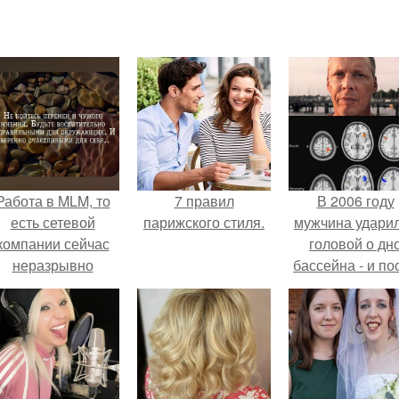
Работа в MLM, то
7 правил
В 2006 году
есть сетевой
парижского стиля.
мужчина удари
компании сейчас
головой о дн
неразрывно
бассейна - и по
вязана с создание
этого его жиз
своего контента,
изменилась са
своей страницы в
странным образ
соц сетях.