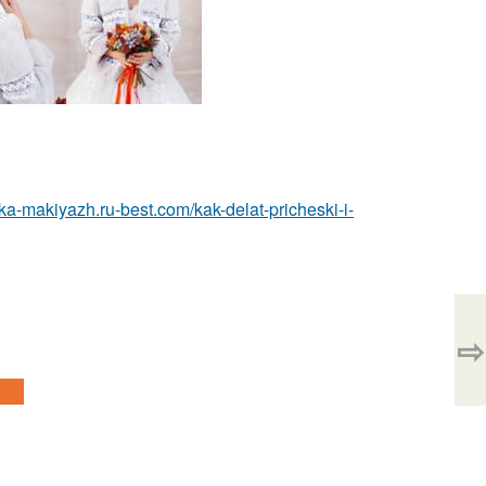
ska-makiyazh.ru-best.com/kak-delat-pricheski-i-
⇨