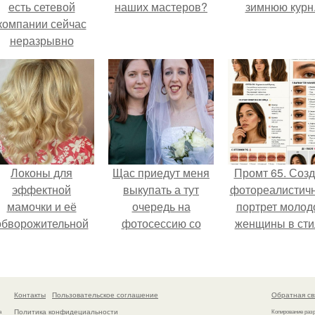
есть сетевой
наших мастеров?
зимнюю курн
компании сейчас
неразрывно
вязана с создание
своего контента,
своей страницы в
соц сетях.
Локоны для
Щас приедут меня
Промт 65. Соз
эффектной
выкупать а тут
фотореалистич
мамочки и её
очередь на
портрет молод
обворожительной
фотосессию со
женщины в сти
дочурки.
мной.
бьюти - гайда 2
года.
Контакты
Пользовательское соглашение
Обратная св
Политика конфидециальности
а
Копирование раз