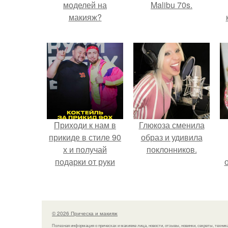
моделей на
Malibu 70s.
макияж?
с
Приходи к нам в
Глюкоза сменила
прикиде в стиле 90
образ и удивила
х и получай
поклонников.
подарки от руки
вверх!
© 2026 Прическа и макияж
Полезная информация о прическах и макияже лица, новости, отзывы, новинки, секреты, техник