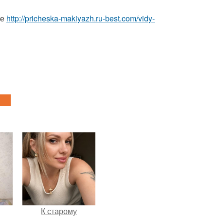
ке
http://pricheska-makiyazh.ru-best.com/vidy-
К старому