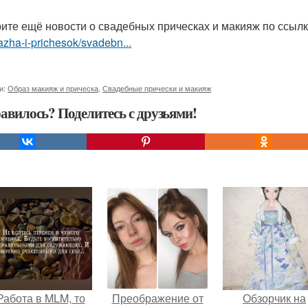
ите ещё новости о свадебных прическах и макияж по ссыл
zha-i-prichesok/svadebn...
и:
Образ макияж и прическа
,
Свадебные прически и макияж
авилось? Поделитесь с друзьями!
Работа в MLM, то
Преображение от
Обзорчик на