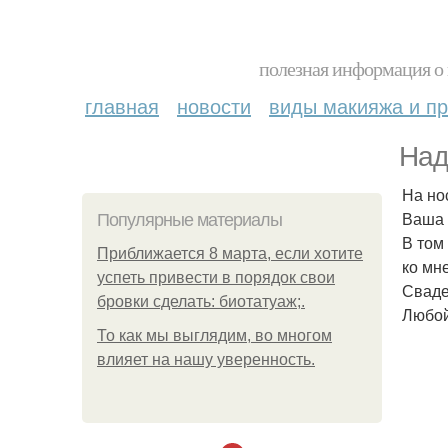
полезная информация о 
главная
новости
виды макияжа и пр
Над
На нос
Ваша 
Популярные материалы
В том
Приближается 8 марта, если хотите
ко мне
успеть привести в порядок свои
Сваде
бровки сделать: биотатуаж;.
Любой
То как мы выглядим, во многом
влияет на нашу уверенность.