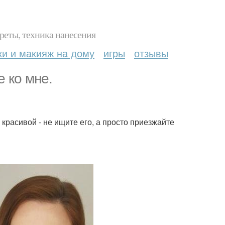
реты, техника нанесения
ки и макияж на дому
игры
отзывы
 ко мне.
 красивой - не ищите его, а просто приезжайте