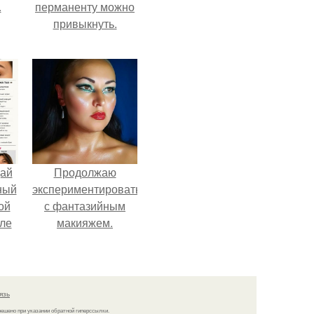
.
перманенту можно
привыкнуть.
дай
Продолжаю
ный
экспериментировать
ой
с фантазийным
ле
макияжем.
026
язь
решено при указании обратной гиперссылки.