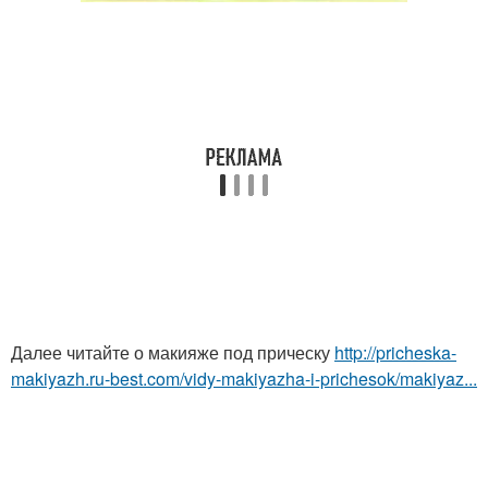
Далее читайте о макияже под прическу
http://pricheska-
makiyazh.ru-best.com/vidy-makiyazha-i-prichesok/makiyaz...