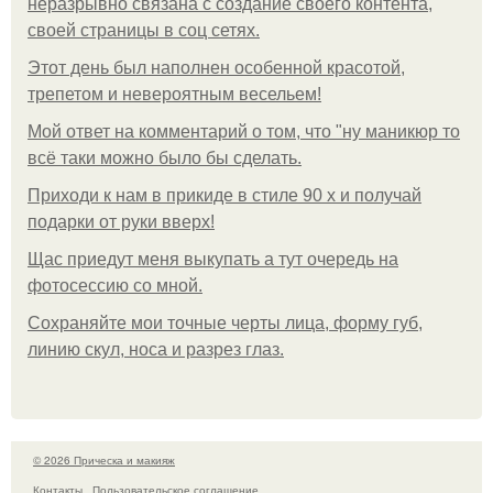
неразрывно связана с создание своего контента,
своей страницы в соц сетях.
Этот день был наполнен особенной красотой,
трепетом и невероятным весельем!
Мой ответ на комментарий о том, что "ну маникюр то
всё таки можно было бы сделать.
Приходи к нам в прикиде в стиле 90 х и получай
подарки от руки вверх!
Щас приедут меня выкупать а тут очередь на
фотосессию со мной.
Сохраняйте мои точные черты лица, форму губ,
линию скул, носа и разрез глаз.
© 2026 Прическа и макияж
Контакты
Пользовательское соглашение