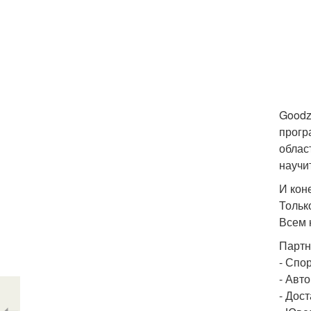
Goodz
прогр
облас
научи
И кон
Тольк
Всем 
Партн
- Спор
- Авт
- Дост