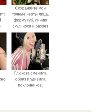
Сохраняйте мои
и":
точные черты лица,
й
форму губ, линию
ы
скул, носа и разрез
 о
глаз.
Глюкоза сменила
жно
образ и удивила
поклонников.