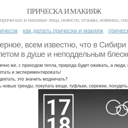
ПРИЧЕСКА И МАКИЯЖ
прическах и макияже лица, новости, отзывы, новинки, сек
ичесок
как делать прически и макияж
причес
ерное, всем известно, что в Сибир
петом в душе и неподдельным блеско
нечно же, с приходом тепла, природа будет оживать, а люд
етать и экспериментировать!
цветать, это значить модничать?
ь новые тренды, покупать вещи, туфльки, сережки, похудеть,