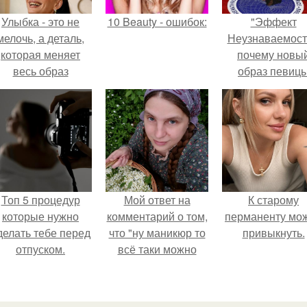
Улыбка - это не
10 Beauty - ошибок:
"Эффект
мелочь, а деталь,
Неузнаваемост
которая меняет
почему новы
весь образ
образ певиц
человека.
вызвал споры
гранях
возможного?
Топ 5 процедур
Мой ответ на
К старому
которые нужно
комментарий о том,
перманенту мо
делать тебе перед
что "ну маникюр то
привыкнуть.
отпуском.
всё таки можно
было бы сделать.