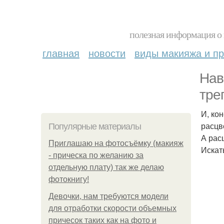
полезная информация о 
главная
новости
виды макияжа и пр
Нав
тре
И, ко
расцв
Популярные материалы
А рас
Приглашаю на фотосъёмку (макияж
Искат
- прическа по желанию за
отдельную плату) так же делаю
фотокнигу!
Девочки, нам требуются модели
для отработки скорости объемных
причесок таких как на фото и