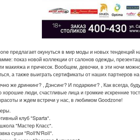
one предлагает окунуться в мир моды и новых тенденций на в
амме: показ новой коллекции от салонов одежды, презента
ти макияжа и причесок. Вообщем, девочки, в эти ночи можно 
ться, а также выиграть сертификаты от наших партнеров на
ечно же дринкинг? , Дэнсинг? И подаркинг? , Как всегда, бу
о хорошие люди, счастливые лица и громкие искренние тост
красоты и ждем встречи у нас, в любимом Goodzone!
еры.
тивный клуб "Sparta".
ошкола "Мастер Класс".
авка суши "Roll'N'Roll".