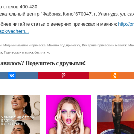
в столов 400-430.
екательный центр "Фабрика Кино"670047, г. Улан-удэ, ул. с
бнее читайте статьи о вечерних прическах и макияж
http://
sok/vechern...
и:
Модный макияж и прическа
,
Макияж под прическу
,
Вечерние прически и макияж
,
Мак
жа
,
Прическа и макияж бесплатно
авилось? Поделитесь с друзьями!