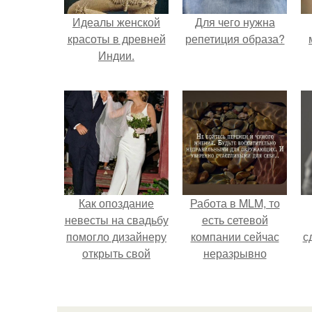
Идеалы женской
Для чего нужна
красоты в древней
репетиция образа?
Индии.
Как опоздание
Работа в MLM, то
невесты на свадьбу
есть сетевой
помогло дизайнеру
компании сейчас
с
открыть свой
неразрывно
бренд.
связана с создание
своего контента,
своей страницы в