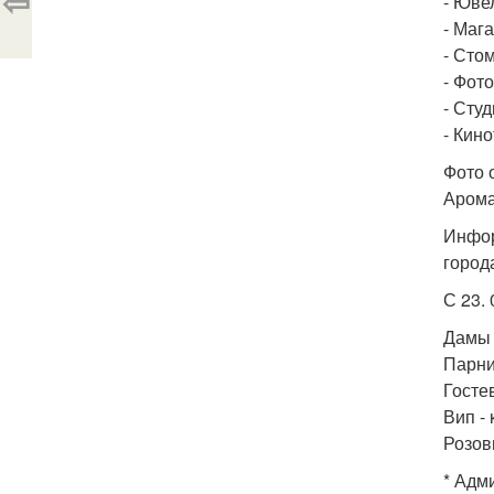
⇦
- Юве
- Маг
- Сто
- Фото
- Сту
- Кино
Фото о
Арома
Инфор
город
С 23.
Дамы 
Парни
Госте
Вип - 
Розов
* Адм