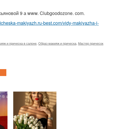
ахьяновой 9 а www. Clubgoodozone. com.
pricheska-makiyazh.ru-best.com/vidy-makiyazha-i-
ияж и прическа в салоне
,
Образ макияж и прическа
,
Мастер причесок