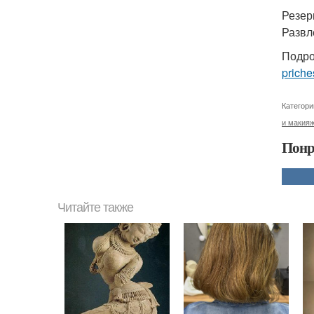
Резер
Развл
Подро
priche
Категори
и макия
Понр
Читайте также