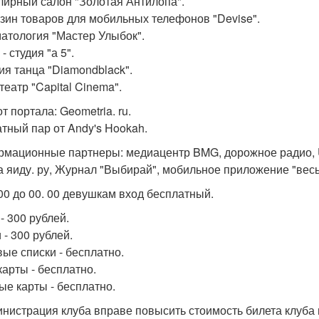
лирный салон "Золотая Антилопа".
азин товаров для мобильных телефонов "Devise".
матология "Мастер Улыбок".
 - студия "а 5".
дия танца "Diamondblack".
театр "Capital Cinema".
т портала: Geometria. ru.
тный пар от Andy's Hookah.
мационные партнеры: медиацентр BMG, дорожное радио, Uude
а яиду. ру, Журнал "Выбирай", мобильное приложение "весь
 00 до 00. 00 девушкам вход бесплатный.
- 300 рублей.
 - 300 рублей.
вые списки - бесплатно.
карты - бесплатно.
ые карты - бесплатно.
инистрация клуба вправе повысить стоимость билета клуба