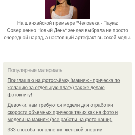
На шанхайской премьере "Человека - Паука:
Совершенно Новый День" зендея выбрала не просто
очередной наряд, а настоящий артефакт высокой моды.
Популярные материалы
Приглашаю на фотосъёмку (макияж - прическа по
желанию за отдельную плату) так же делаю
фотокнигу!
Девочки, нам требуются модели для отработки
скорости объемных причесок таких как на фото и
модели на макияж (все работы на фото наши).
333 способа пополнения женской энергии.