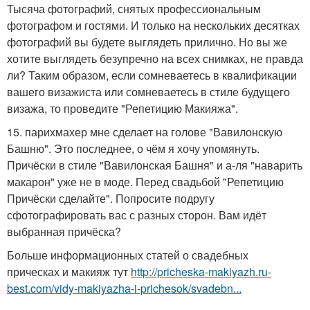
Тысяча фотографий, снятых профессиональным
фотографом и гостями. И только на нескольких десятках
фотографий вы будете выглядеть прилично. Но вы же
хотите выглядеть безупречно на всех снимках, не правда
ли? Таким образом, если сомневаетесь в квалификации
вашего визажиста или сомневаетесь в стиле будущего
визажа, то проведите "Репетицию Макияжа".
15. парихмахер мне сделает на голове "Вавилонскую
Башню". Это последнее, о чём я хочу упомянуть.
Причёски в стиле "Вавилонская Башня" и а-ля "наварить
макарон" уже не в моде. Перед свадьбой "Репетицию
Причёски сделайте". Попросите подругу
сфотографировать вас с разных сторон. Вам идёт
выбранная причёска?
Больше информационных статей о свадебных
прическах и макияж тут
http://pricheska-makiyazh.ru-
best.com/vidy-makiyazha-i-prichesok/svadebn...