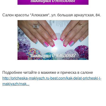
Салон красоты "Алоказия", ул. большая арнаутская, 84.
Подробнее читайте о макияже и прическа в салоне
http://pricheska-makiyazh.ru-best.com/kak-delat-pricheski-i-
makiyazh/mak...