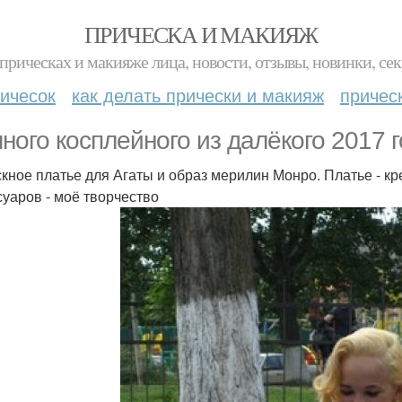
ПРИЧЕСКА И МАКИЯЖ
прическах и макияже лица, новости, отзывы, новинки, сек
ичесок
как делать прически и макияж
причес
ного косплейного из далёкого 2017 г
кное платье для Агаты и образ мерилин Монро. Платье - кре
суаров - моё творчество