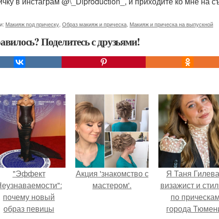
ичку в инстаграм @\_Diproduction_, и приходите ко мне на с
и:
Макияж под прическу
,
Образ макияж и прическа
,
Макияж и прическа на выпускной
авилось? Поделитесь с друзьями!
"Эффект
Акция 'знакомство с
Я Таня Гилева
еузнаваемости":
мастером'.
визажист и стил
почему новый
по прическа
образ певицы
города Тюмен