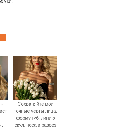
ъемки.
 -
Сохраняйте мои
ист
точные черты лица,
м
форму губ, линию
и.
скул, носа и разрез