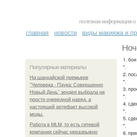
полезная информация о 
главная
новости
виды макияжа и пр
Ноч
1. бо
*.
Популярные материалы
2. по
На шанхайской премьере
*.
"Человека - Паука: Совершенно
3. пр
Новый День" зендея выбрала не
*.
просто очередной наряд, а
4. сд
настоящий артефакт высокой
*.
моды.
5. сд
Работа в MLM, то есть сетевой
*.
компании сейчас неразрывно
6. пр