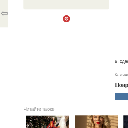
⇦
9. сд
Категори
Понр
Читайте также