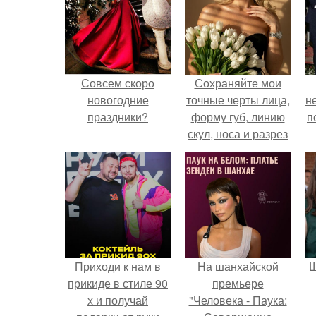
Совсем скоро
Сохраняйте мои
новогодние
точные черты лица,
н
праздники?
форму губ, линию
п
скул, носа и разрез
глаз.
Приходи к нам в
На шанхайской
Щ
прикиде в стиле 90
премьере
х и получай
"Человека - Паука: