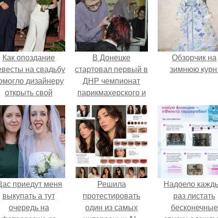
Как опоздание
В Донецке
Обзорчик на
евесты на свадьбу
стартовал первый в
зимнюю курн
омогло дизайнеру
ДНР чемпионат
открыть свой
парикмахерского и
бренд.
маникюрного
искусства.
ас приедут меня
Решила
Надоело кажд
выкупать а тут
протестировать
раз листать
очередь на
один из самых
бесконечные