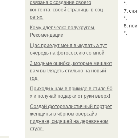
связана с создание своего
*.
контента, своей страницы в соц
7. сн
сетях.
*.
8. по
Кому идет челка полукругом.
*.
Рекомендации
Щас приедут меня выкупать а тут
очередь на фотосессию со мной.
3 модные ошибки, которые мешают
вам выглядеть стильно на новый
год.
Приходи к нам в прикиде в стиле 90
х и получай подарки от руки вверх!
Создай фотореалистичный портрет
женщины в чёрном оверсайз
пиджаке, сидящей на деревянном
стуле.