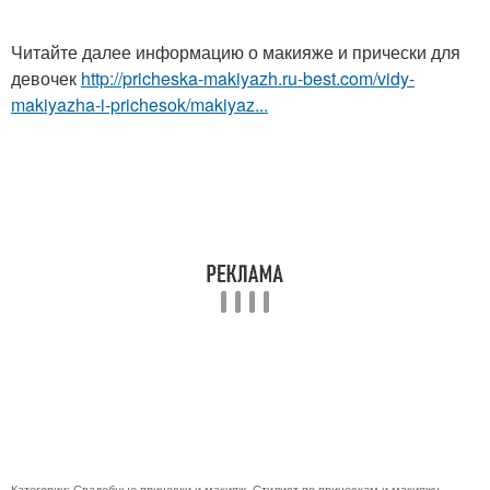
Читайте далее информацию о макияже и прически для
девочек
http://pricheska-makiyazh.ru-best.com/vidy-
makiyazha-i-prichesok/makiyaz...
Категории:
Свадебные прически и макияж
,
Стилист по прическам и макияжу
,