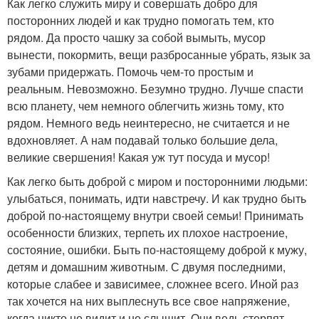
Как легко служить миру и совершать добро для
посторонних людей и как трудно помогать тем, кто
рядом. Да просто чашку за собой вымыть, мусор
вынести, покормить, вещи разбросанные убрать, язык за
зубами придержать. Помочь чем-то простым и
реальным. Невозможно. Безумно трудно. Лучше спасти
всю планету, чем немного облегчить жизнь тому, кто
рядом. Немного ведь неинтересно, не считается и не
вдохновляет. А нам подавай только большие дела,
великие свершения! Какая уж тут посуда и мусор!
Как легко быть доброй с миром и посторонними людьми:
улыбаться, понимать, идти навстречу. И как трудно быть
доброй по-настоящему внутри своей семьи! Принимать
особенности близких, терпеть их плохое настроение,
состояние, ошибки. Быть по-настоящему доброй к мужу,
детям и домашним животным. С двумя последними,
которые слабее и зависимее, сложнее всего. Иной раз
так хочется на них выплеснуть все свое напряжение,
когда никто не видит и не слышит. Они ведь стерпят.