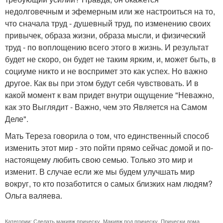
недолговечным и эфемерным или же настроиться на то,
что сначала труд - душевный труд, по изменению своих
привычек, образа жизни, образа мысли, и физический
труд - по воплощению всего этого в жизнь. И результат
будет не скоро, он будет не таким ярким, и, может быть, в
социуме никто и не воспримет это как успех. Но важно
другое. Как вы при этом будут себя чувствовать. И в
какой момент к вам придет внутри ощущение "Неважно,
как это Выглядит - Важно, чем это Является на Самом
Деле".
Мать Тереза говорила о том, что единственный способ
изменить этот мир - это пойти прямо сейчас домой и по-
настоящему любить свою семью. Только это мир и
изменит. В случае если же мы будем улучшать мир
вокруг, то кто позаботится о самых близких нам людям?
Ольга валяева.
Категории:
Сделать макияж прическу
,
Макияж под прическу
,
Прически дома
,