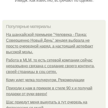
Имидж: Как известно, встречают по одежке.
Популярные материалы
На шанхайской премьере "Человека - Паука:
Совершенно Новый День" зендея выбрала не
просто очередной наряд, а настоящий артефакт
высокой моды.
Работа в MLM, то есть сетевой компании сейчас
неразрывно связана с создание своего контента,
своей страницы в соц сетях.
Кому идет челка полукругом. Рекомендации
Приходи к нам в прикиде в стиле 90 х и получай
подарки от руки вверх!
Щас приедут меня выкупать а тут очередь на
фотосессию со мной.