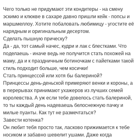
Чего только не придумают эти кондитеры - на смену
эскимо и клюкве в сахаре давно пришли кейк - попсы и
маршмеллоу. Хотите побаловать любимицу - угостите её
нарядным и оригинальным десертом.
Сделать пышную прическу?
Да - да, тот самый начес, кудри и лак с блестками. Что
поделаешь - иначе ведь не получится стать похожей на
маму, да и к праздничным ботиночкам с пайетками такой
стиль подходит больше, чем косички!
Стать принцессой или хотя бы балериной?
Принцессы день-деньской примеряют венки и короны, а
в перерывах принимают ухажеров из лучших семей
королевства. А уж если тебе довелось стать балериной,
то ты каждый день надеваешь белоснежную пачку и
милые пуанты. Как тут не размечтаться?
Завести котенка?
Он любит тебя просто так, ласково прижимается к тебе
носиком и забавно шевелит ушами. Даже когда