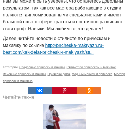
нам вы можете быть уверены, что останетесь довольны
результатом, так как все мастера работающие в студии
являются дипломированными специалистами и имеют
большой опыт в сфере красоты и постоянно развивают
свои проф. Навыки. Мы любим то, что делаем!
Далее читайте новости о стилисте по прическам и
макияжу по ссылке
http://pricheska-makiyazh.ru-
best.com/kak-delat-pricheski-i-makiyazh/sti...
Категории:
Свадебные прически и макияж
,
Стилист по прическам и макияжу
,
Вечерние прически и макияж
,
Прически дома
,
Модный макияж и прическа
,
Мастер
причесок и макияжа
Читайте также