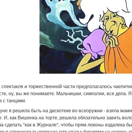
 спектакля и торжественной части предполагалось чаепитие 
сте, ну, вы же понимаете. Мальчишки, симпатии, все дела. Я
а с танцами.
уне я решила быть на дискотеке во всеоружии - взяла мами
е. И, как Вишенка на торте, решила обязательно завить вол
а сделать "как в Журнале", чтобы прям локоны издалека бы
ю я стоически выдержала (кто спал с бигудями на голове, то