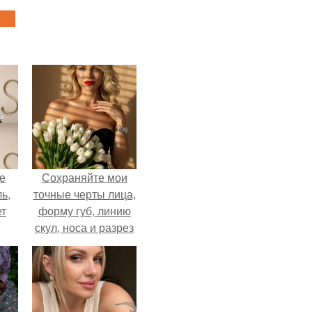
не
Сохраняйте мои
ь,
точные черты лица,
ет
форму губ, линию
скул, носа и разрез
глаз.