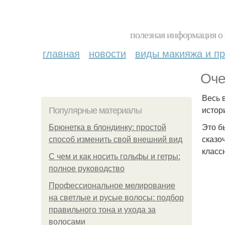
полезная информация о 
главная
новости
виды макияжа и пр
Оче
Весь 
истор
Популярные материалы
Это б
Брюнетка в блондинку: простой
сказо
способ изменить свой внешний вид
класс
С чем и как носить гольфы и гетры:
полное руководство
Профессиональное мелирование
на светлые и русые волосы: подбор
правильного тона и ухода за
волосами