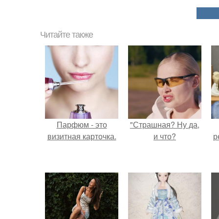
Читайте также
Парфюм - это
"Страшная? Ну да,
визитная карточка.
и что?
р