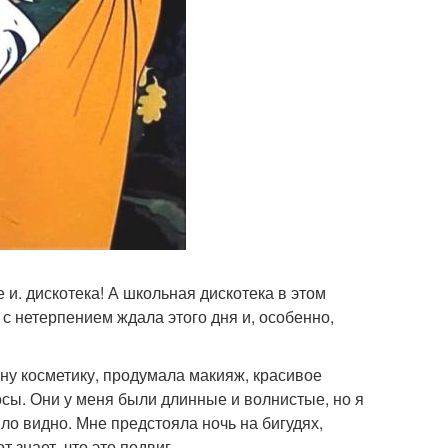
и. дискотека! А школьная дискотека в этом
 с нетерпением ждала этого дня и, особенно,
ну косметику, продумала макияж, красивое
осы. Они у меня были длинные и волнистые, но я
ло видно. Мне предстояла ночь на бигудях,
т знает, что это подвиг.