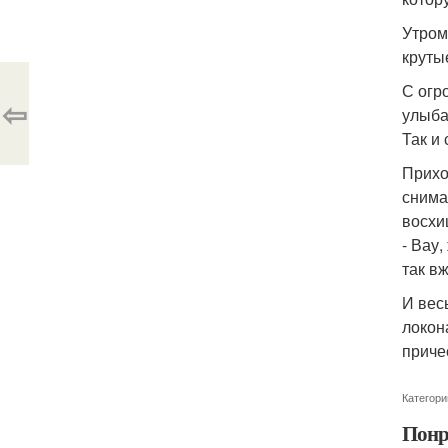
Утром
крутые
С огр
⇦
улыба
Так и 
Прихо
снима
восхи
- Вау
так в
И вес
локон
причес
Категори
Понр