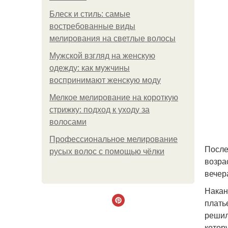
Блеск и стиль: самые
востребованные виды
мелирования на светлые волосы
Мужской взгляд на женскую
одежду: как мужчины
воспринимают женскую моду
Мелкое мелирование на короткую
стрижку: подход к уходу за
волосами
Профессиональное мелирование
После
русых волос с помощью чёлки
возра
вечер
Накан
плать
решил
котору