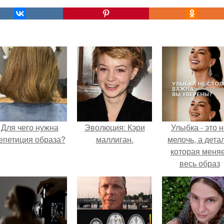
Для чего нужна
Эволюция: Кэри
Улыбка - это 
епетиция образа?
маллиган.
мелочь, а детал
которая меня
весь образ
человека.