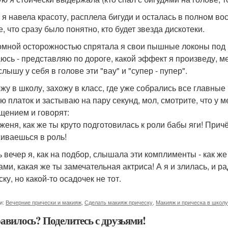
 я навела красоту, расплела бигуди и осталась в полном в
, что сразу было понятно, кто будет звезда дискотеки.
омной осторожностью спрятала я свои пышные локоны под 
юсь - представляю по дороге, какой эффект я произведу, ме
слышу у себя в голове эти "вау" и "супер - пупер".
жу в школу, захожу в класс, где уже собрались все главны
ю платок и застываю на пару секунд, мол, смотрите, что у м
щением и говорят:
, женя, как же ты круто подготовилась к роли бабы яги! Прич
живаешься в роль!
ь вечер я, как на подбор, слышала эти комплименты - как ж
ами, какая же ты замечательная актриса! А я и злилась, и р
ку, но какой-то осадочек не тот.
и:
Вечерние прически и макияж
,
Сделать макияж прическу
,
Макияж и прическа в школу
авилось? Поделитесь с друзьями!