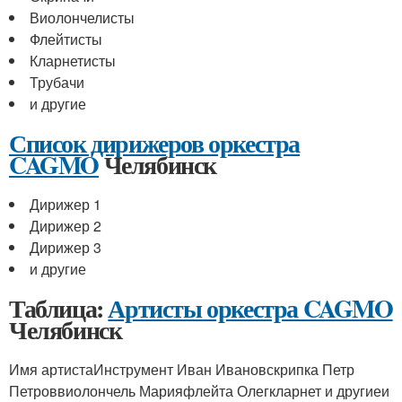
Виолончелисты
Флейтисты
Кларнетисты
Трубачи
и другие
Список дирижеров оркестра
CAGMO
Челябинск
Дирижер 1
Дирижер 2
Дирижер 3
и другие
Таблица:
Артисты оркестра CAGMO
Челябинск
Имя артистаИнструмент Иван Ивановскрипка Петр
Петроввиолончель Марияфлейта Олегкларнет и другиеи