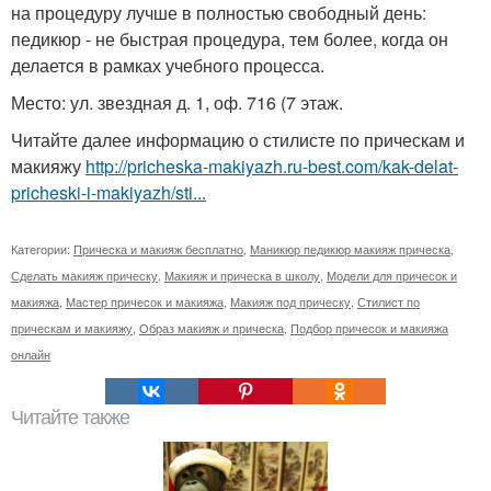
на процедуру лучше в полностью свободный день:
педикюр - не быстрая процедура, тем более, когда он
делается в рамках учебного процесса.
Место: ул. звездная д. 1, оф. 716 (7 этаж.
Читайте далее информацию о стилисте по прическам и
макияжу
http://pricheska-makiyazh.ru-best.com/kak-delat-
pricheski-i-makiyazh/sti...
Категории:
Прическа и макияж бесплатно
,
Маникюр педикюр макияж прическа
,
Сделать макияж прическу
,
Макияж и прическа в школу
,
Модели для причесок и
макияжа
,
Мастер причесок и макияжа
,
Макияж под прическу
,
Стилист по
прическам и макияжу
,
Образ макияж и прическа
,
Подбор причесок и макияжа
онлайн
Читайте также