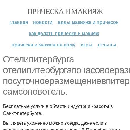
ПРИЧЕСКА И МАКИЯЖ
главная
новости
виды макияжа и причесок
как делать прически и макияж
прически и макияж на дому
игры
отзывы
Отелипитербурга
отелипитербургапочасовоера
посуточноеразмещениевпитер
самсоновотель.
Бесплатные услуги в области индустрии красоты в
Санкт-петербурге.
Выглядеть ухоженно можно всегда, даже если в
кошельке совсем нет лишних денег. В Петербурге есть