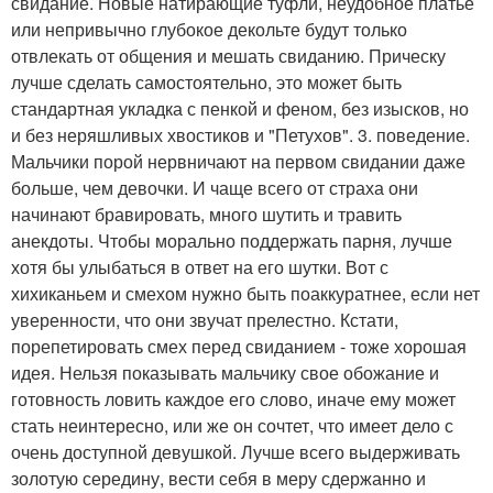
свидание. Новые натирающие туфли, неудобное платье
или непривычно глубокое декольте будут только
отвлекать от общения и мешать свиданию. Прическу
лучше сделать самостоятельно, это может быть
стандартная укладка с пенкой и феном, без изысков, но
и без неряшливых хвостиков и "Петухов". 3. поведение.
Мальчики порой нервничают на первом свидании даже
больше, чем девочки. И чаще всего от страха они
начинают бравировать, много шутить и травить
анекдоты. Чтобы морально поддержать парня, лучше
хотя бы улыбаться в ответ на его шутки. Вот с
хихиканьем и смехом нужно быть поаккуратнее, если нет
уверенности, что они звучат прелестно. Кстати,
порепетировать смех перед свиданием - тоже хорошая
идея. Нельзя показывать мальчику свое обожание и
готовность ловить каждое его слово, иначе ему может
стать неинтересно, или же он сочтет, что имеет дело с
очень доступной девушкой. Лучше всего выдерживать
золотую середину, вести себя в меру сдержанно и