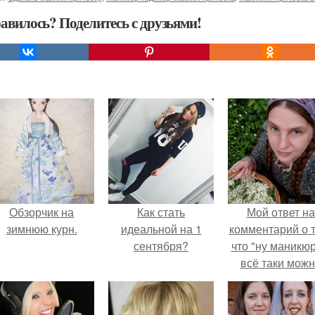
авилось? Поделитесь с друзьями!
Обзорчик на
Как стать
Мой ответ на
зимнюю курн.
идеальной на 1
комментарий о т
сентября?
что "ну маникюр
всё таки мож
было бы сделат