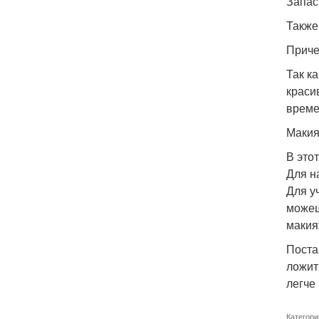
Запас
Также
Приче
Так к
краси
време
Макия
В это
Для н
Для у
можеш
макия
Поста
ложит
легче
Категори