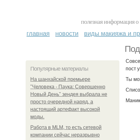
полезная информация о 
главная
новости
виды макияжа и пр
Под
Совсе
пост 
Популярные материалы
Ты мо
На шанхайской премьере
"Человека - Паука: Совершенно
Списо
Новый День" зендея выбрала не
Маник
просто очередной наряд, а
настоящий артефакт высокой
моды.
Работа в MLM, то есть сетевой
компании сейчас неразрывно