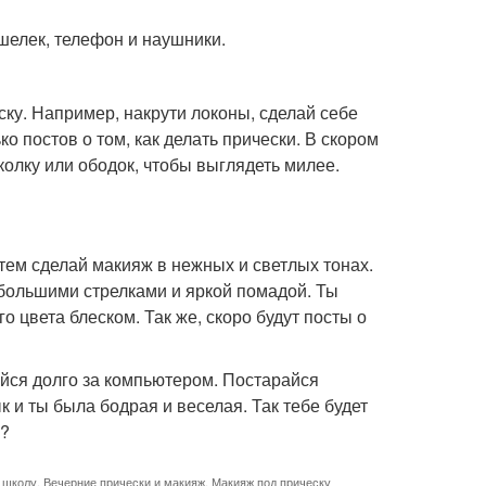
ошелек, телефон и наушники.
еску. Например, накрути локоны, сделай себе
о постов о том, как делать прически. В скором
олку или ободок, чтобы выглядеть милее.
атем сделай макияж в нежных и светлых тонах.
 большими стрелками и яркой помадой. Ты
 цвета блеском. Так же, скоро будут посты о
айся долго за компьютером. Постарайся
к и ты была бодрая и веселая. Так тебе будет
.?
 школу
,
Вечерние прически и макияж
,
Макияж под прическу