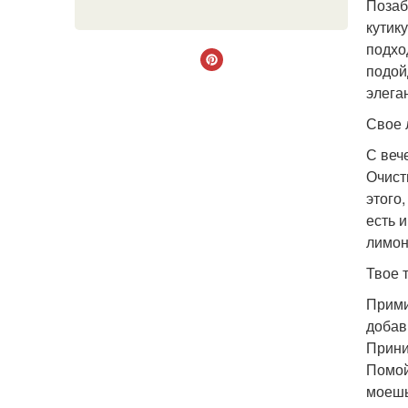
Позаб
кутик
подхо
подой
элега
Свое 
С веч
Очист
этого
есть 
лимон
Твое 
Прими
добав
Прини
Помой
моешь