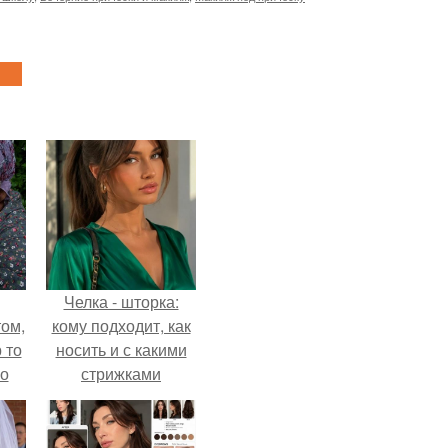
Челка - шторка:
ом,
кому подходит, как
 то
носить и с какими
но
стрижками
ь.
сочетать.