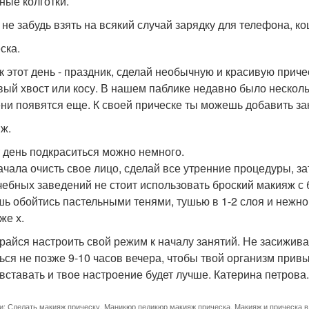
ные колготки.
 не забудь взять на всякий случай зарядку для телефона, к
ска.
ак этот день - праздник, сделай необычную и красивую прич
вый хвост или косу. В нашем паблике недавно было нескольк
ни появятся еще. К своей прическе ты можешь добавить зак
ж.
т день подкраситься можно немного.
ачала очисть свое лицо, сделай все утренние процедуры, з
чебных заведений не стоит использовать броский макияж с
ь обойтись пастельными тенями, тушью в 1-2 слоя и нежного
же х.
райся настроить свой режим к началу занятий. Не засижив
ься не позже 9-10 часов вечера, чтобы твой организм привы
 вставать и твое настроение будет лучше. Катерина петрова
и:
Сделать макияж прическу
,
Маникюр педикюр макияж прическа
,
Макияж и прическа в