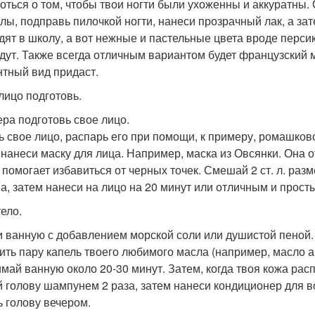
оться о том, чтобы твои ногти были ухоженны и аккуратны. 
улы, подправь пилочкой ногти, нанеси прозрачный лак, а за
дят в школу, а вот нежные и пастельные цвета вроде перси
дут. Также всегда отличным вариантом будет французский 
нтный вид придаст.
лицо подготовь.
ера подготовь свое лицо.
ь свое лицо, распарь его при помощи, к примеру, ромашково
, нанеси маску для лица. Например, маска из Овсянки. Она 
и помогает избавиться от черных точек. Смешай 2 ст. л. разм
а, затем нанеси на лицо на 20 минут или отличным и прост
тело.
 ванную с добавлением морской соли или душистой пеной. 
ить пару капель твоего любимого масла (например, масло а
май ванную около 20-30 минут. Затем, когда твоя кожа рас
 голову шампунем 2 раза, затем нанеси кондиционер для вол
 голову вечером.