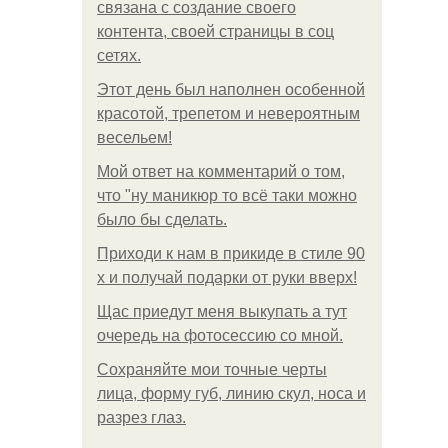
связана с создание своего
контента, своей страницы в соц
сетях.
Этот день был наполнен особенной
красотой, трепетом и невероятным
весельем!
Мой ответ на комментарий о том,
что "ну маникюр то всё таки можно
было бы сделать.
Приходи к нам в прикиде в стиле 90
х и получай подарки от руки вверх!
Щас приедут меня выкупать а тут
очередь на фотосессию со мной.
Сохраняйте мои точные черты
лица, форму губ, линию скул, носа и
разрез глаз.