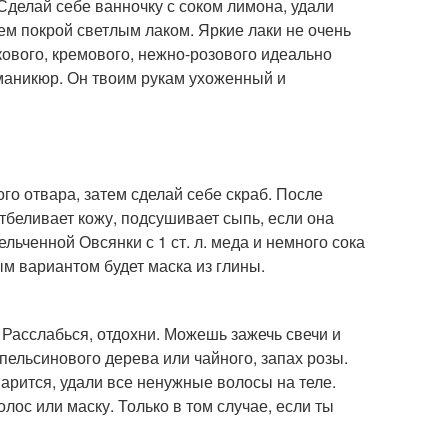
Сделай себе ванночку с соком лимона, удали
тем покрой светлым лаком. Яркие лаки не очень
кового, кремового, нежно-розового идеально
маникюр. Он твоим рукам ухоженный и
го отвара, затем сделай себе скраб. После
отбеливает кожу, подсушивает сыпь, если она
ельченной Овсянки с 1 ст. л. меда и немного сока
ым вариантом будет маска из глины.
Расслабься, отдохни. Можешь зажечь свечи и
пельсинового дерева или чайного, запах розы.
парится, удали все ненужные волосы на теле.
ос или маску. Только в том случае, если ты