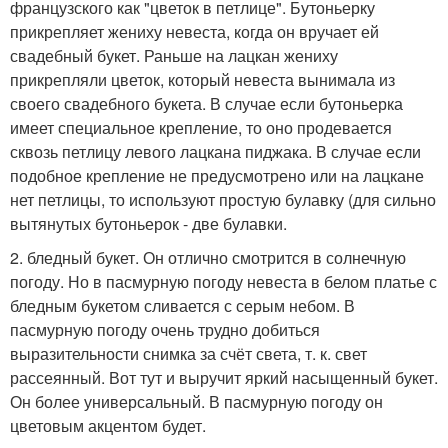
французского как "цветок в петлице". Бутоньерку
прикрепляет жениху невеста, когда он вручает ей
свадебный букет. Раньше на лацкан жениху
прикрепляли цветок, который невеста вынимала из
своего свадебного букета. В случае если бутоньерка
имеет специальное крепление, то оно продевается
сквозь петлицу левого лацкана пиджака. В случае если
подобное крепление не предусмотрено или на лацкане
нет петлицы, то используют простую булавку (для сильно
вытянутых бутоньерок - две булавки.
2. бледный букет. Он отлично смотрится в солнечную
погоду. Но в пасмурную погоду невеста в белом платье с
бледным букетом сливается с серым небом. В
пасмурную погоду очень трудно добиться
выразительности снимка за счёт света, т. к. свет
рассеянный. Вот тут и выручит яркий насыщенный букет.
Он более универсальный. В пасмурную погоду он
цветовым акцентом будет.