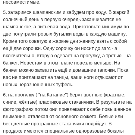
несовместимые.
5. затаримся шампанским и забудем про воду. В жаркий
солнечный день в первую очередь заканчивается не
шампанское, а питьевая вода. Приготовьте минимум по
две полутралитровых бутылки воды в каждую машину.
Кроме того советую в жаркие дни жениху взять с собой
ещё две сорочки. Одну сорочку он носит до загс - а
включительно, вторую одевает на прогулку, а третью - на
банкет. Невестам в этом плане повезло меньше. На
банкет можно захватить ещё и домашние тапочки. Пока
вас не приглашают на танцы, ваши ноги отдыхают от
новых неразношенных туфель.
6. на прогулку ( "на Катание") берут цветные (красные,
синие, жёлтые) пластиковые стаканчики. В результате на
фотографиях потом они привлекают к себе повышенное
внимание, отвлекая от основного сюжета. Белые или
бесцветные прозрачные стаканчики подойдут. В
продаже имеются специальные одноразовые бокалы