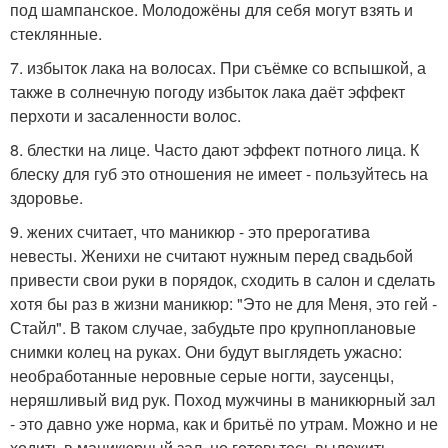
под шампанское. Молодожёны для себя могут взять и
стеклянные.
7. избыток лака на волосах. При съёмке со вспышкой, а
также в солнечную погоду избыток лака даёт эффект
перхоти и засаленности волос.
8. блестки на лице. Часто дают эффект потного лица. К
блеску для губ это отношения не имеет - пользуйтесь на
здоровье.
9. жених считает, что маникюр - это прерогатива
невесты. Женихи не считают нужным перед свадьбой
привести свои руки в порядок, сходить в салон и сделать
хотя бы раз в жизни маникюр: "Это не для Меня, это гей -
Стайл". В таком случае, забудьте про крупноплановые
снимки колец на руках. Они будут выглядеть ужасно:
необработанные неровные серые ногти, заусенцы,
неряшливый вид рук. Поход мужчины в маникюрный зал
- это давно уже норма, как и бритьё по утрам. Можно и не
ходить в маникюрный зал, но готовьтесь выложить