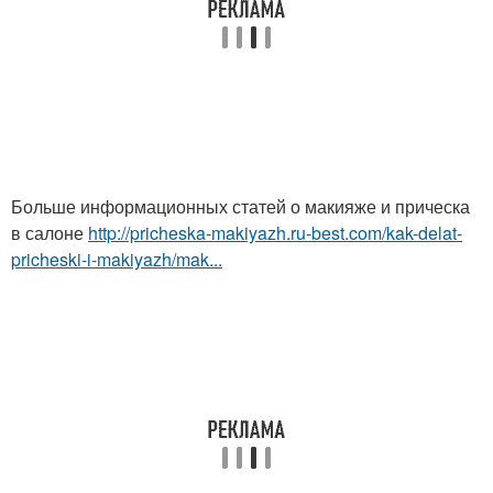
Больше информационных статей о макияже и прическа
в салоне
http://pricheska-makiyazh.ru-best.com/kak-delat-
pricheski-i-makiyazh/mak...