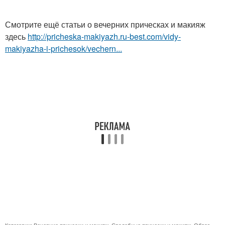
Смотрите ещё статьи о вечерних прическах и макияж
здесь
http://pricheska-makiyazh.ru-best.com/vidy-
makiyazha-i-prichesok/vechern...