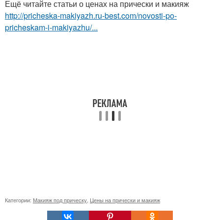
Ещё читайте статьи о ценах на прически и макияж
http://pricheska-makiyazh.ru-best.com/novosti-po-
pricheskam-i-makiyazhu/...
Категории:
Макияж под прическу
,
Цены на прически и макияж