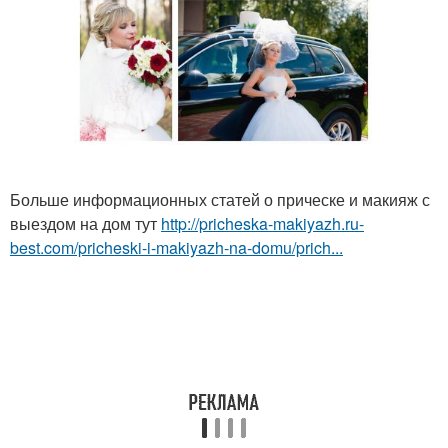
Больше информационных статей о прическе и макияж с
выездом на дом тут
http://pricheska-makiyazh.ru-
best.com/pricheski-i-makiyazh-na-domu/prich...