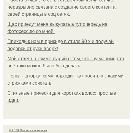
неразрывно связана с создание своего контента,
своей страницы в соц сетях.
Щас приедут меня выкупать а тут очередь на
фотосессию со мной.
Приходи к нам в прикиде в стиле 90 х и получай
подарки от руки вверх!
Мой ответ на комментарий о том, что "ну маникюр то
всё таки можно было бы сделать.
Челка - шторка: кому подходит, как носить и с какими
стрижками сочетать.
Стильные прически для коротких волос: простые
идеи.
© 2026 Прическа и макияж